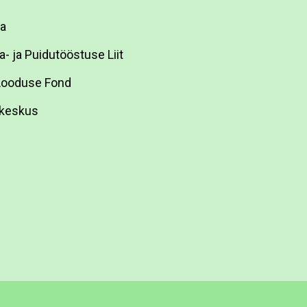
ja
a- ja Puidutööstuse Liit
Looduse Fond
akeskus