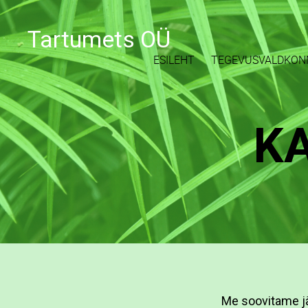
Tartumets OÜ
ESILEHT
TEGEVUSVALDKON
KA
Me soovitame jä