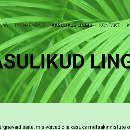
NAD
HINNAPÄRING
KASULIKUD LINGID
KONTAKT
K
SULIKUD LIN
rgnevaid saite, mis võivad olla kasuks metsakinnistute