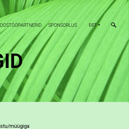
OOSTÖÖPARTNERID
SPONSORLUS
EST
GID
 ostu/müügiga