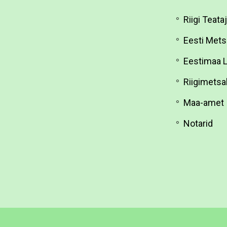
Riigi Teata
Eesti Mets
Eestimaa 
Riigimets
Maa-amet
Notarid